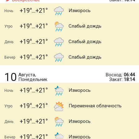
+19
+21
Изморось
Ночь
+19
+21
Слабый дождь
Утро
+19
+21
Слабый дождь
День
+19
+21
Слабый дождь
Вечер
10
Августа,
Восход:
06:44
Понедельник
Закат:
18:14
+19
+21
Изморось
Ночь
+19
+21
Переменная облачность
Утро
+19
+21
Изморось
День
+19
+21
Изморось
Вечер