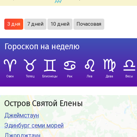
3 дня
7 дней
10 дней
Почасовая
Гороскоп на неделю
Овен
Телец
Близнецы
Рак
Лев
Дева
Весы
Остров Святой Елены
Джеймстаун
Эдинбург семи морей
Джорджтаун