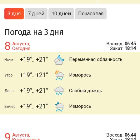
3 дня
7 дней
10 дней
Почасовая
Погода на 3 дня
8
Августа,
Восход:
06:45
Сегодня
Закат:
18:14
+19
+21
Переменная облачность
Ночь
+19
+21
Изморось
Утро
+19
+21
Слабый дождь
День
+19
+21
Изморось
Вечер
9
Августа,
Восход:
06:44
Воскресенье
Закат:
18:14