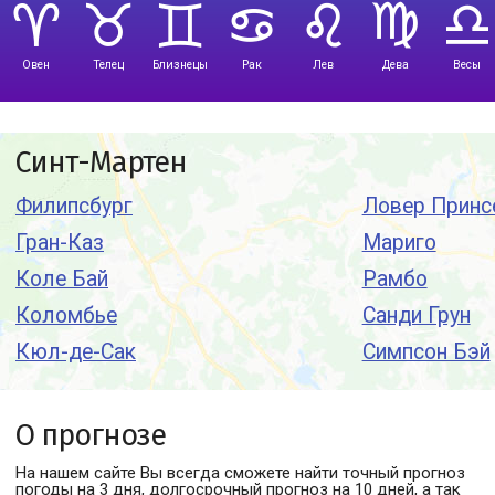
Овен
Телец
Близнецы
Рак
Лев
Дева
Весы
Синт-Мартен
Филипсбург
Ловер Принс
Гран-Каз
Мариго
Коле Бай
Рамбо
Коломбье
Санди Грун
Кюл-де-Сак
Симпсон Бэй
О прогнозе
На нашем сайте Вы всегда сможете найти точный прогноз
погоды
на 3 дня, долгосрочный прогноз на 10 дней, а так