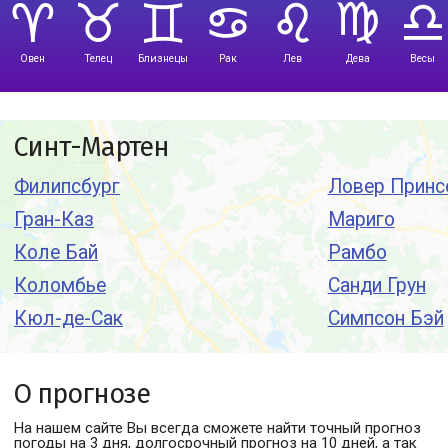
Овен
Телец
Близнецы
Рак
Лев
Дева
Весы
Синт-Мартен
Филипсбург
Ловер Принс
Гран-Каз
Мариго
Коле Бай
Рамбо
Коломбье
Санди Грун
Кюл-де-Сак
Симпсон Бэй
О прогнозе
На нашем сайте Вы всегда сможете найти точный прогноз
погоды
на 3 дня, долгосрочный прогноз на 10 дней, а так