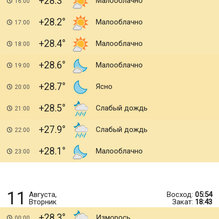
+28.3
Малооблачно
16:00
+28.2
Малооблачно
17:00
+28.4
Малооблачно
18:00
+28.6
Малооблачно
19:00
+28.7
Ясно
20:00
+28.5
Слабый дождь
21:00
+27.9
Слабый дождь
22:00
+28.1
Малооблачно
23:00
11
Августа,
Восход:
05:54
Вторник
Закат:
18:43
+28.3
Изморось
00:00