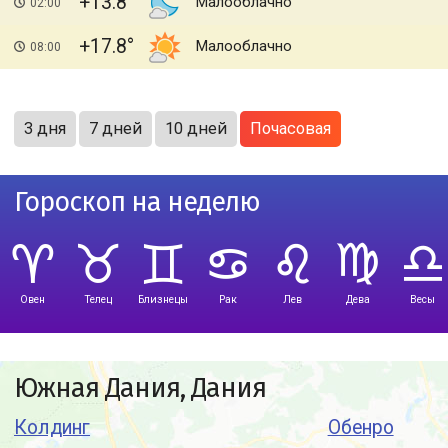
+13.8
Малооблачно
02:00
+17.8
Малооблачно
08:00
3 дня
7 дней
10 дней
Почасовая
Гороскоп на неделю
Овен
Телец
Близнецы
Рак
Лев
Дева
Весы
Южная Дания, Дания
Колдинг
Обенро