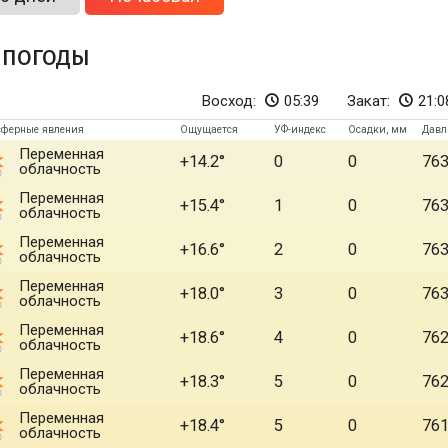
 погоды
Восход:
05:39
Закат:
21:0
сферные явления
Ощущается
УФ-индекс
Осадки, мм
Давл
Переменная
+14.2
0
0
76
облачность
Переменная
+15.4
1
0
76
облачность
Переменная
+16.6
2
0
76
облачность
Переменная
+18.0
3
0
76
облачность
Переменная
+18.6
4
0
76
облачность
Переменная
+18.3
5
0
76
облачность
Переменная
+18.4
5
0
76
облачность