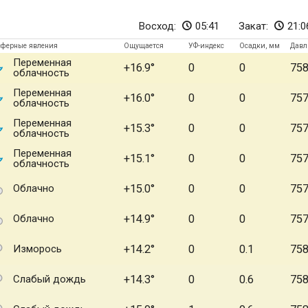
Восход:
05:41
Закат:
21:0
сферные явления
Ощущается
УФ-индекс
Осадки, мм
Давл
Переменная
+16.9
0
0
75
облачность
Переменная
+16.0
0
0
75
облачность
Переменная
+15.3
0
0
75
облачность
Переменная
+15.1
0
0
75
облачность
Облачно
+15.0
0
0
75
Облачно
+14.9
0
0
75
Изморось
+14.2
0
0.1
75
Слабый дождь
+14.3
0
0.6
75