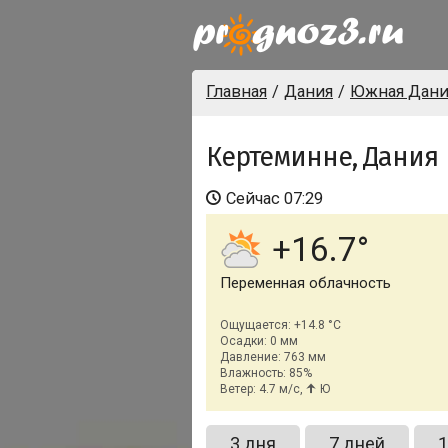
Главная
Дания
Южная Дани
Кертеминне, Дания
Сейчас
07:29
+16.7
Переменная облачность
Ощущается: +14.8 °C
Осадки: 0 мм
Давление: 763 мм
Влажность: 85%
Ветер: 4.7 м/с,
Ю
3 дня
7 дней
1