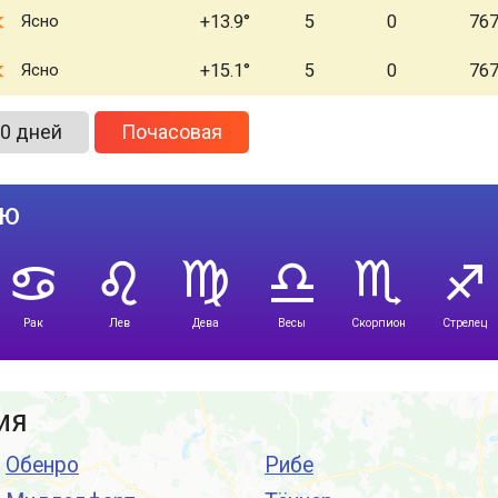
Ясно
+13.9
5
0
76
Ясно
+15.1
5
0
76
0 дней
Почасовая
лю
Рак
Лев
Дева
Весы
Скорпион
Стрелец
ия
Обенро
Рибе