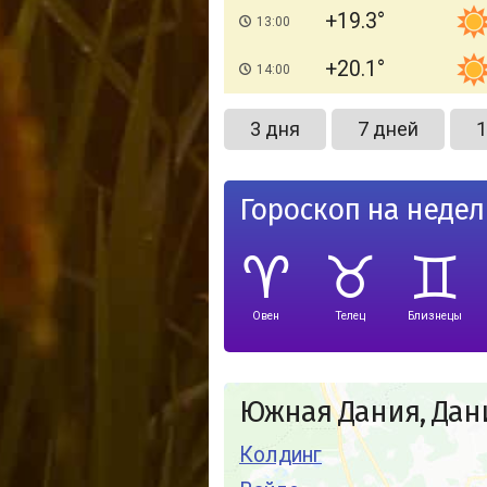
+19.3
13:00
+20.1
14:00
3 дня
7 дней
1
Гороскоп на неде
Овен
Телец
Близнецы
Южная Дания, Дан
Колдинг