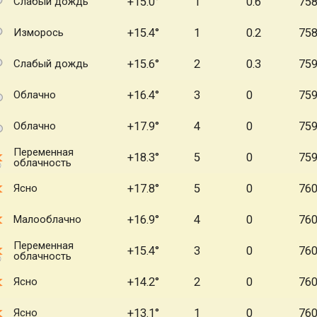
Слабый дождь
+15.0
1
0.6
75
Изморось
+15.4
1
0.2
75
Слабый дождь
+15.6
2
0.3
75
Облачно
+16.4
3
0
75
Облачно
+17.9
4
0
75
Переменная
+18.3
5
0
75
облачность
Ясно
+17.8
5
0
76
Малооблачно
+16.9
4
0
76
Переменная
+15.4
3
0
76
облачность
Ясно
+14.2
2
0
76
Ясно
+13.1
1
0
76