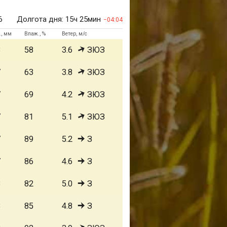
6
Долгота дня:
15ч 25мин
04:04
., мм
Влаж., %
Ветер, м/с
8
58
3.6
ЗЮЗ
7
63
3.8
ЗЮЗ
7
69
4.2
ЗЮЗ
7
81
5.1
ЗЮЗ
7
89
5.2
З
7
86
4.6
З
8
82
5.0
З
8
85
4.8
З