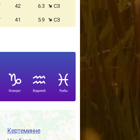
7
42
6.3
СЗ
7
41
5.9
СЗ
Козерог
Водолей
Рыбы
Кертеминне