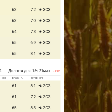
1
63
7.2
ЗСЗ
1
63
7.0
ЗСЗ
2
64
7.3
ЗСЗ
2
65
6.9
ЗСЗ
2
65
8.1
ЗСЗ
4
Долгота дня:
15ч 21мин
04:05
., мм
Влаж., %
Ветер, м/с
3
61
8.1
ЗСЗ
3
61
7.2
ЗСЗ
3
65
8.3
ЗСЗ