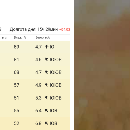
8
Долгота дня:
15ч 29мин
04:02
., мм
Влаж., %
Ветер, м/с
3
89
4.7
Ю
3
81
4.6
ЮЮВ
3
68
4.7
ЮЮВ
3
57
4.9
ЮЮВ
2
51
5.3
ЮЮВ
2
55
6.4
ЮВ
1
52
6.8
ЮВ