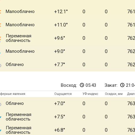
Малооблачно
+12.1
0
0
76
Малооблачно
+11.0
0
0
76
Переменная
+9.6
0
0
76
облачность
Малооблачно
+9.0
0
0
76
Облачно
+7.7
0
0
76
Восход:
05:43
Закат:
21:0
сферные явления
Ощущается
УФ-индекс
Осадки, мм
Давл
Облачно
+7.0
0
0
76
Переменная
+7.5
0
0
76
облачность
Переменная
+6.8
0
0
76
облачность