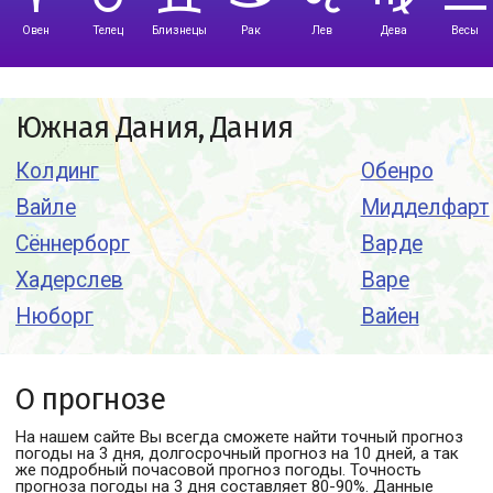
Овен
Телец
Близнецы
Рак
Лев
Дева
Весы
Южная Дания, Дания
Колдинг
Обенро
Вайле
Мидделфарт
Сённерборг
Варде
Хадерслев
Варе
Нюборг
Вайен
О прогнозе
На нашем сайте Вы всегда сможете найти точный прогноз
погоды
на 3 дня, долгосрочный прогноз на 10 дней, а так
же подробный почасовой прогноз погоды. Точность
прогноза погоды на 3 дня составляет 80-90%. Данные