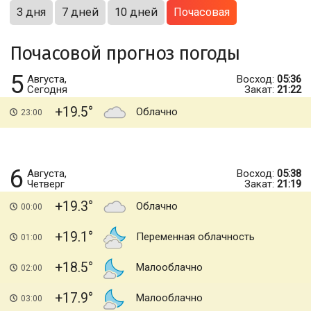
3 дня
7 дней
10 дней
Почасовая
Почасовой прогноз погоды
5
Августа,
Восход:
05:36
Сегодня
Закат:
21:22
+19.5
Облачно
23:00
6
Августа,
Восход:
05:38
Четверг
Закат:
21:19
+19.3
Облачно
00:00
+19.1
Переменная облачность
01:00
+18.5
Малооблачно
02:00
+17.9
Малооблачно
03:00