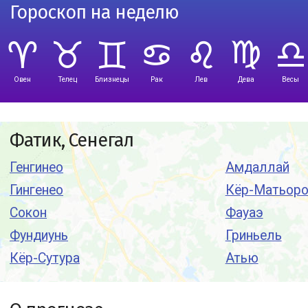
Гороскоп на неделю
Овен
Телец
Близнецы
Рак
Лев
Дева
Весы
Фатик, Сенегал
Генгинео
Амдаллай
Гингенео
Кёр-Матьор
Сокон
Фауаэ
Фундиунь
Гриньель
Кёр-Сутура
Атью