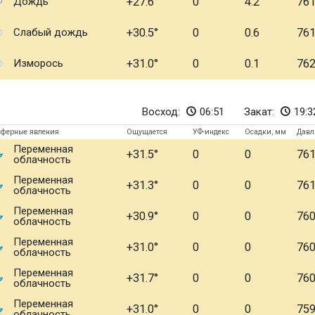
Дождь
+27.6
0
4.2
76
Слабый дождь
+30.5
0
0.6
76
Изморось
+31.0
0
0.1
76
Восход:
06:51
Закат:
19:3
сферные явления
Ощущается
УФ-индекс
Осадки, мм
Давл
Переменная
+31.5
0
0
76
облачность
Переменная
+31.3
0
0
76
облачность
Переменная
+30.9
0
0
76
облачность
Переменная
+31.0
0
0
76
облачность
Переменная
+31.7
0
0
76
облачность
Переменная
+31.0
0
0
75
облачность