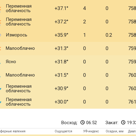
Переменная
+37.1
4
0
75
облачность
Переменная
+37.2
2
0
75
облачность
Изморось
+35.9
1
0.2
75
Малооблачно
+31.3
0
0
75
Ясно
+31.8
0
0
75
Малооблачно
+31.5
0
0
76
Переменная
+30.9
0
0
76
облачность
Переменная
+30.0
0
0
76
облачность
Восход:
06:52
Закат:
19:3
сферные явления
Ощущается
УФ-индекс
Осадки, мм
Давл