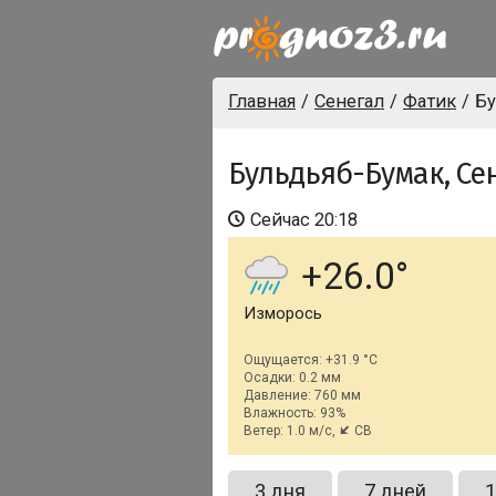
Главная
Сенегал
Фатик
Бу
Бульдьяб-Бумак, Се
Сейчас
20:18
+26.0
Изморось
Ощущается: +31.9 °C
Осадки: 0.2 мм
Давление: 760 мм
Влажность: 93%
Ветер: 1.0 м/с,
СВ
3 дня
7 дней
1