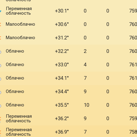
Переменная
+30.1
0
0
75
облачность
Малооблачно
+30.6
0
0
76
Малооблачно
+31.2
0
0
76
Облачно
+32.2
2
0
76
Облачно
+33.0
4
0
76
Облачно
+34.1
7
0
76
Облачно
+34.4
9
0
76
Облачно
+35.5
10
0
76
Переменная
+36.2
9
0
75
облачность
Переменная
+36.9
7
0
75
облачность