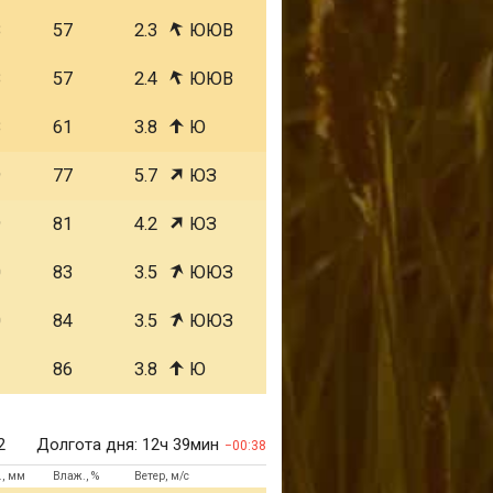
8
57
2.3
ЮЮВ
8
57
2.4
ЮЮВ
8
61
3.8
Ю
9
77
5.7
ЮЗ
9
81
4.2
ЮЗ
0
83
3.5
ЮЮЗ
0
84
3.5
ЮЮЗ
1
86
3.8
Ю
2
Долгота дня:
12ч 39мин
00:38
., мм
Влаж., %
Ветер, м/с