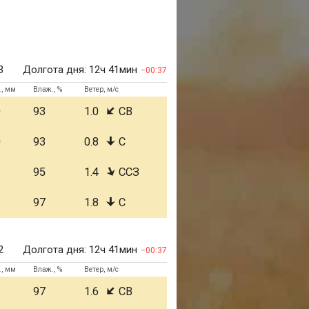
3
Долгота дня:
12ч 41мин
00:37
., мм
Влаж., %
Ветер, м/с
0
93
1.0
СВ
0
93
0.8
С
1
95
1.4
ССЗ
1
97
1.8
С
2
Долгота дня:
12ч 41мин
00:37
., мм
Влаж., %
Ветер, м/с
1
97
1.6
СВ