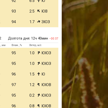
1
92
6.5
Ю
1
93
2.5
ЮВ
2
94
1.7
ЗЮЗ
2
Долгота дня:
12ч 40мин
00:37
., мм
Влаж., %
Ветер, м/с
1
95
1.0
ЮЮЗ
1
95
1.0
ЮЮЗ
0
96
1.5
Ю
0
97
1.2
ЮЮВ
0
95
0.2
ЮЮЗ
9
96
0.8
ЮЮВ