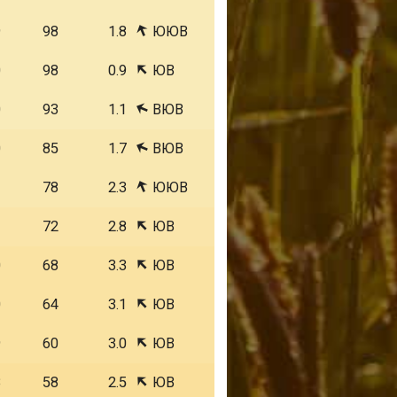
9
98
1.8
ЮЮВ
0
98
0.9
ЮВ
0
93
1.1
ВЮВ
0
85
1.7
ВЮВ
1
78
2.3
ЮЮВ
1
72
2.8
ЮВ
0
68
3.3
ЮВ
0
64
3.1
ЮВ
9
60
3.0
ЮВ
8
58
2.5
ЮВ