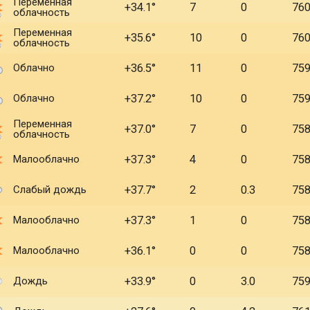
Переменная
+34.1
7
0
76
облачность
Переменная
+35.6
10
0
76
облачность
Облачно
+36.5
11
0
75
Облачно
+37.2
10
0
75
Переменная
+37.0
7
0
75
облачность
Малооблачно
+37.3
4
0
75
Слабый дождь
+37.7
2
0.3
75
Малооблачно
+37.3
1
0
75
Малооблачно
+36.1
0
0
75
Дождь
+33.9
0
3.0
75