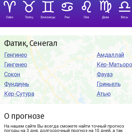
Овен
Телец
Близнецы
Рак
Лев
Дева
Весы
Фатик, Сенегал
Генгинео
Амдаллай
Гингенео
Кёр-Матьор
Сокон
Фауаэ
Фундиунь
Гриньель
Кёр-Сутура
Атью
О прогнозе
На нашем сайте Вы всегда сможете найти точный прогноз
погоды
на 3 дня, долгосрочный прогноз на 10 дней, а так