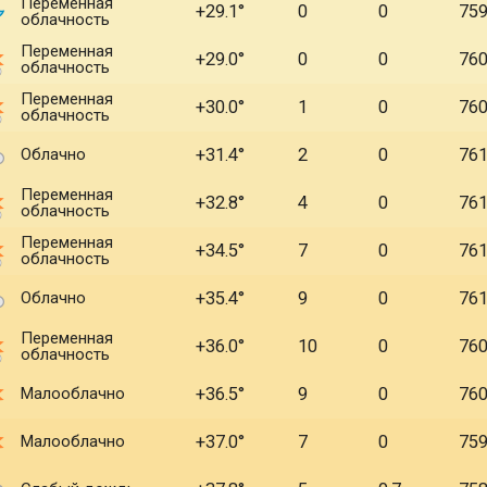
Переменная
+29.1
0
0
75
облачность
Переменная
+29.0
0
0
76
облачность
Переменная
+30.0
1
0
76
облачность
Облачно
+31.4
2
0
76
Переменная
+32.8
4
0
76
облачность
Переменная
+34.5
7
0
76
облачность
Облачно
+35.4
9
0
76
Переменная
+36.0
10
0
76
облачность
Малооблачно
+36.5
9
0
76
Малооблачно
+37.0
7
0
75