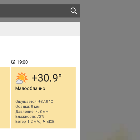
19:00
+30.9
Малооблачно
Ощущается: +37.0 °C
Осадки: 0 мм
Давление: 758 мм
Влажность: 72%
Ветер: 1.2 м/с,
ВЮВ