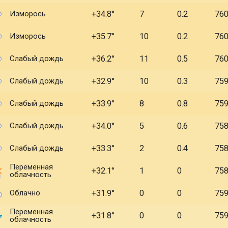
Изморось
+34.8
7
0.2
76
Изморось
+35.7
10
0.2
76
Слабый дождь
+36.2
11
0.5
76
Слабый дождь
+32.9
10
0.3
75
Слабый дождь
+33.9
8
0.8
75
Слабый дождь
+34.0
5
0.6
75
Слабый дождь
+33.3
2
0.4
75
Переменная
+32.1
1
0
75
облачность
Облачно
+31.9
0
0
75
Переменная
+31.8
0
0
75
облачность