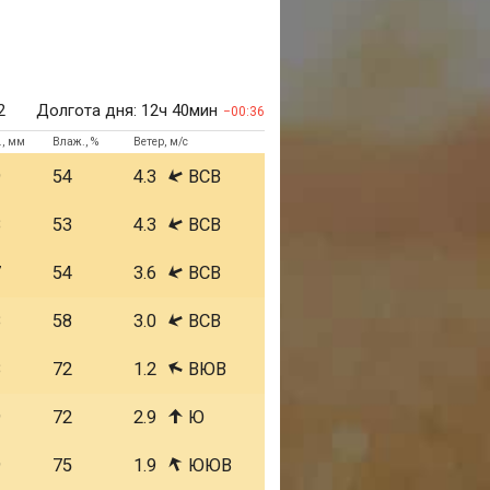
2
Долгота дня:
12ч 40мин
00:36
., мм
Влаж., %
Ветер, м/с
9
54
4.3
ВСВ
8
53
4.3
ВСВ
7
54
3.6
ВСВ
8
58
3.0
ВСВ
8
72
1.2
ВЮВ
9
72
2.9
Ю
9
75
1.9
ЮЮВ