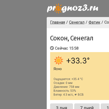
Главная
Сенегал
Фатик
Со
Сокон, Сенегал
Сейчас
15:58
+33.3
Ясно
Ощущается: +35.4 °C
Осадки: 0 мм
Давление: 758 мм
Влажность: 53%
Ветер: 4.3 м/с,
ВСВ
3 дня
7 дней
1