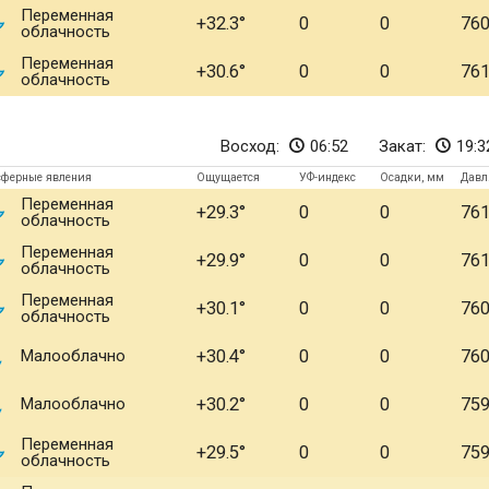
Переменная
+32.3
0
0
76
облачность
Переменная
+30.6
0
0
76
облачность
Восход:
06:52
Закат:
19:3
сферные явления
Ощущается
УФ-индекс
Осадки, мм
Давл
Переменная
+29.3
0
0
76
облачность
Переменная
+29.9
0
0
76
облачность
Переменная
+30.1
0
0
76
облачность
Малооблачно
+30.4
0
0
76
Малооблачно
+30.2
0
0
75
Переменная
+29.5
0
0
75
облачность