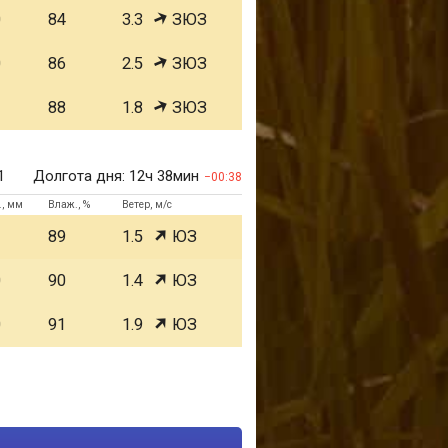
0
84
3.3
ЗЮЗ
0
86
2.5
ЗЮЗ
1
88
1.8
ЗЮЗ
1
Долгота дня:
12ч 38мин
00:38
., мм
Влаж., %
Ветер, м/с
1
89
1.5
ЮЗ
0
90
1.4
ЮЗ
0
91
1.9
ЮЗ