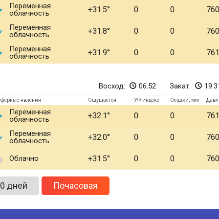
Переменная
+31.5
0
0
76
облачность
Переменная
+31.8
0
0
76
облачность
Переменная
+31.9
0
0
76
облачность
Восход:
06:52
Закат:
19:3
сферные явления
Ощущается
УФ-индекс
Осадки, мм
Давл
Переменная
+32.1
0
0
76
облачность
Переменная
+32.0
0
0
76
облачность
Облачно
+31.5
0
0
76
0 дней
Почасовая