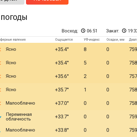
 погоды
Восход:
06:51
Закат:
19:3
сферные явления
Ощущается
УФ-индекс
Осадки, мм
Давл
Ясно
+35.4
8
0
75
Ясно
+35.4
5
0
75
Ясно
+35.6
2
0
75
Ясно
+35.7
1
0
75
Малооблачно
+37.0
0
0
75
Переменная
+33.7
0
0
75
облачность
Малооблачно
+33.8
0
0
75