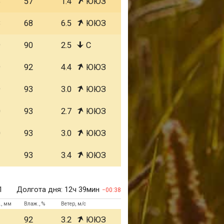
8
57
1.4
ЮЮЗ
8
68
6.5
ЮЮЗ
9
90
2.5
С
9
92
4.4
ЮЮЗ
9
93
3.0
ЮЮЗ
0
93
2.7
ЮЮЗ
0
93
3.0
ЮЮЗ
1
93
3.4
ЮЮЗ
1
Долгота дня:
12ч 39мин
00:38
., мм
Влаж., %
Ветер, м/с
1
92
3.2
ЮЮЗ