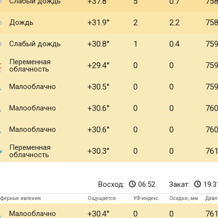
Слабый дождь
+37.8
5
0.7
75
Дождь
+31.9
2
2.2
75
Слабый дождь
+30.8
1
0.4
75
Переменная
+29.4
0
0
75
облачность
Малооблачно
+30.5
0
0
75
Малооблачно
+30.6
0
0
76
Малооблачно
+30.6
0
0
76
Переменная
+30.3
0
0
76
облачность
Восход:
06:52
Закат:
19:3
сферные явления
Ощущается
УФ-индекс
Осадки, мм
Давл
Малооблачно
+30.4
0
0
76