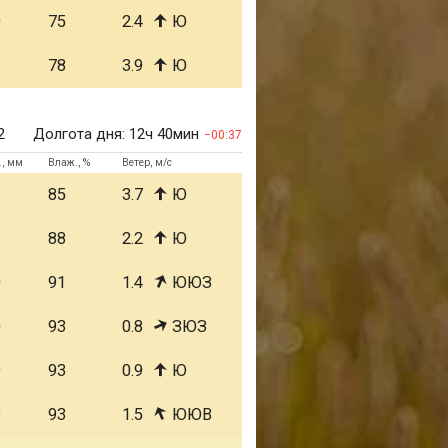
0
75
2.4
Ю
1
78
3.9
Ю
2
Долгота дня:
12ч 40мин
00:37
., мм
Влаж., %
Ветер, м/с
1
85
3.7
Ю
1
88
2.2
Ю
0
91
1.4
ЮЮЗ
0
93
0.8
ЗЮЗ
9
93
0.9
Ю
9
93
1.5
ЮЮВ